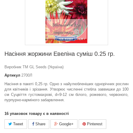
Збільшити для
перегляду
Насіння жоржини Евеліна сумiш 0.25 гр.
Виробник ТМ GL Seeds (Україна)
Артикул
2700Л
Насіння в пакеті 0,25 гр. Одно з найулюбленіших однорічних рослин
для квітників і зрізання. Утворює численні стебла заввишки до 100
см Суцвіття густомахрові, d=9-12 см білого, рожевого, червоного,
пурпурно-карміного забарвлення.
16
упаковок товару є в наявності
Tweet
Share
Google+
Pinterest