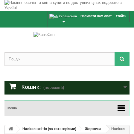
Написати нам лист
Увійти
Українська
Кошик:
(порожній)
Меню
Насіння квітів (за категоріями)
Жоржина
Насіння