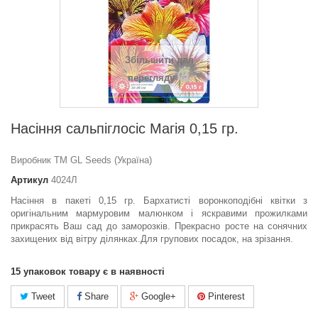
Збільшити для
перегляду
Насіння сальпiглосic Магiя 0,15 гр.
Виробник ТМ GL Seeds (Україна)
Артикул
4024Л
Насіння в пакеті 0,15 гр. Бархатисті воронкоподібні квітки з
оригінальним мармуровим малюнком і яскравими прожилками
прикрасять Ваш сад до заморозків. Прекрасно росте на сонячних
захищених від вітру ділянках.Для групових посадок, на зрізання.
15
упаковок товару є в наявності
Tweet
Share
Google+
Pinterest