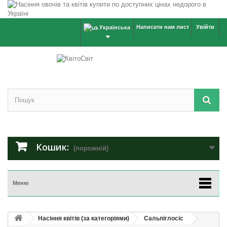
Написати нам лист
Увійти
Українська
Кошик:
(порожній)
Меню
Насіння квітів (за категоріями)
Сальпіглосіс