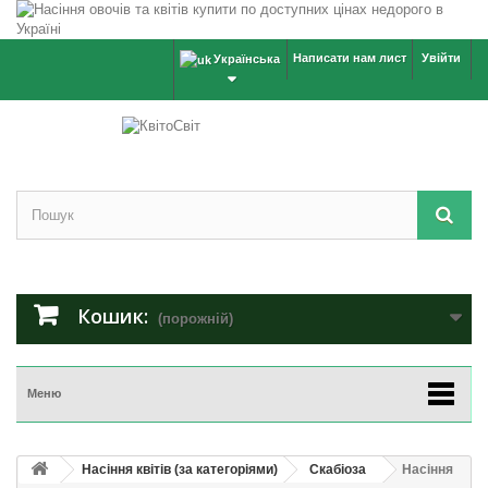
Написати нам лист
Увійти
Українська
Кошик:
(порожній)
Меню
Насіння квітів (за категоріями)
Скабiоза
Насіння