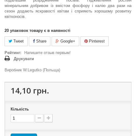
подальшим розрідженням посівів. Підживлення рослин
мінеральним добривом із вмістом фосфору і калію два рази на
сезон додають яскравості квітам і сприяють хорошому розвитку
квітконосів.
20
упаковок товару є в наявності
Tweet
Share
Google+
Pinterest
Рейтинг:
Напишите отзыв первым!
Друкувати
Виробник W.Legutko (Польща)
14,10 грн.
Кількість