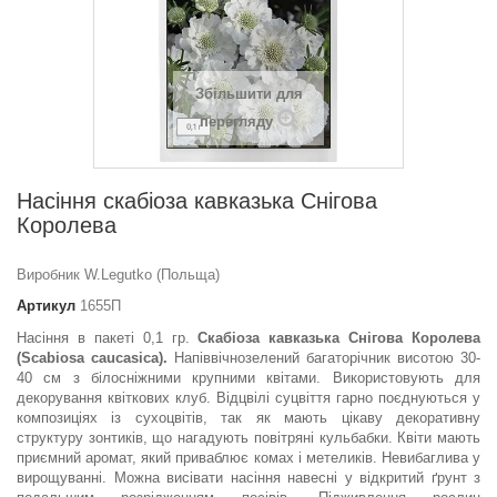
Збільшити для
перегляду
Насіння скабiоза кавказька Снігова
Королева
Виробник W.Legutko (Польща)
Артикул
1655П
Насіння в пакеті 0,1 гр.
Скабіоза кавказька Снігова Королева
(Scabiosa caucasica).
Напіввічнозелений багаторічник висотою 30-
40 см з білосніжними крупними квітами. Використовують для
декорування квіткових клуб. Відцвілі суцвіття гарно поєднуються у
композиціях із сухоцвітів, так як мають цікаву декоративну
структуру зонтиків, що нагадують повітряні кульбабки. Квіти мають
приємний аромат, який приваблює комах і метеликів. Невибаглива у
вирощуванні. Можна висівати насіння навесні у відкритий ґрунт з