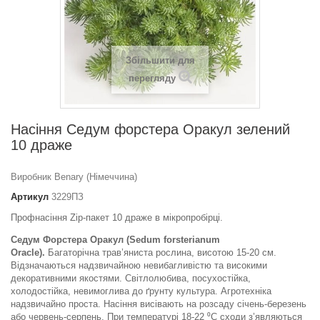
Збільшити для
перегляду
Насіння Седум форстера Оракул зелений
10 драже
Виробник Benary (Німеччина)
Артикул
3229ПЗ
Профнасіння Zip-пакет 10 драже в мікропробірці.
Седум Форстера Оракул (Sedum forsterianum
Oracle).
Багаторічна трав’яниста рослина, висотою 15-20 см.
Відзначаються надзвичайною невибагливістю та високими
декоративними якостями. Світлолюбива, посухостійка,
холодостійка, невимоглива до ґрунту культура. Агротехніка
надзвичайно проста. Насіння висівають на розсаду січень-березень
або червень-серпень. При температурі 18-22 ⁰С сходи з’являються