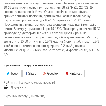
розмноження Час посіву: лютий-квітень. Насіння проростає через
10-18 днів після посіву при температурі 68-72 °F (20-22 °C). Для
проростання ехеверії Урбан Оранж потрібне світло. Уникайте
прямих сонячних променів, притінюючи насіння після посіву.
Вирощуйте при температурі 18-25 °C вдень та 15-18 °C вночі.
Прохолодніша нічна температура краще впливає на пігментацію
листя. Взимку у приміщенні при 15-18°С. Температура нижче 15 °C
призведе до деформації листя. Ехеверія Урбан Оранж не
переносить морозів. Використовуйте добре дренований субстрат,
що містить 10-30 % глини, 0-15 % частин (перліту або піску), 1,5-3
кг/м³ повного збалансованого добрива, 0-2 кг/м³ добрива
уповільненої дії (9-12 міс), залізо-хелатне, мікроелементи, рН: 6,5-
7,5.
6
упаковок товару є в наявності
Tweet
Share
Google+
Pinterest
Рейтинг:
Напишите отзыв первым!
Друкувати
Виробник Benary (Німеччина)