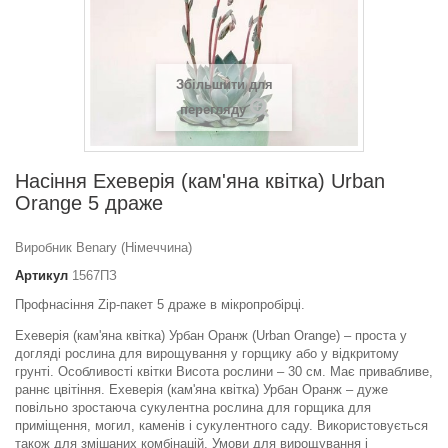
Збільшити для
перегляду
Насіння Ехеверія (кам'яна квітка) Urban
Orange 5 драже
Виробник Benary (Німеччина)
Артикул
1567ПЗ
Профнасіння Zip-пакет 5 драже в мікропробірці.
Ехеверія (кам'яна квітка) Урбан Оранж (Urban Orange) – проста у
догляді рослина для вирощування у горщику або у відкритому
грунті. Особливості квітки Висота рослини – 30 см. Має привабливе,
раннє цвітіння. Ехеверія (кам'яна квітка) Урбан Оранж – дуже
повільно зростаюча сукулентна рослина для горщика для
приміщення, могил, каменів і сукулентного саду. Використовується
також для змішаних комбінацій. Умови для вирощування і