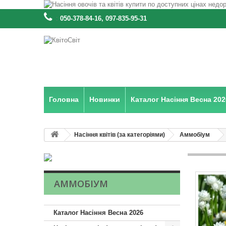
:
050-378-84-16, 097-835-95-31
Головна
Новинки
Каталог Насіння Весна 202
Насіння квітів (за категоріями)
Аммобіум
АММОБІУМ
Каталог Насіння Весна 2026