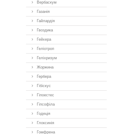
Вербаскум
Газанія
Гайлардія
Гвоздика
Гейхера
Геліотроп
Геліхризум
Жоржина
Гербера
Гібіскус
Гіпоестес
Гіпсофіла
Годеція
Глоксинія
Гомфрена