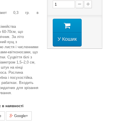
-пакет 0,3 гр. в
сімейства
ю 60-70см, що
ічник. За літо
У Кошик
ний кущ з
ою листя і численними
ами-квітконосами, що
ки. Суцвіття білі з
аметром 1,5–2,0 см,
 штук на кінці
носа. Рослина
бна і посухостійка.
 рабатках. Входить
придатних для зрізання
ування.
є в наявності
e
Google+