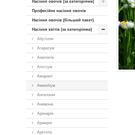
Насіння овочів (за категоріями)
Професійне насіння овочів
Насіння овочів (більший пакет)
Насіння квітів (за категоріями)
Абутілон
Агератум
Аквілегія
Аліссум
Амарант
Аммобіум
Ангелонія
Анемона
Аренарія
Армерія
Арктотiс