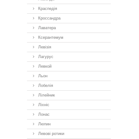
Краспедія
Кроссандра
Лаватера
Ксерантемум
Левізія
Лагурус
Левкой
Льон
Лобелія
Лілейник
Ліхніс
Лонас
Люпин
Левові ротики