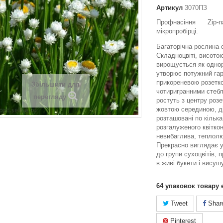
Артикул
3070ПЗ
Профнасіння Zip
мікропробірці.
Багаторічна рослина 
Складноцвіті, висото
вирощується як однор
утворює потужний гар
прикореневою розетк
Збільшити для
чотиригранними стебл
перегляду
ростуть з центру розет
жовтою серединою, ді
розташовані по кілька
розгалуженого квітко
невибаглива, теплолю
Прекрасно виглядає у
до групи сухоцвітів, 
в живі букети і висуш
64
упаковок товару 
Tweet
Shar
Pinterest