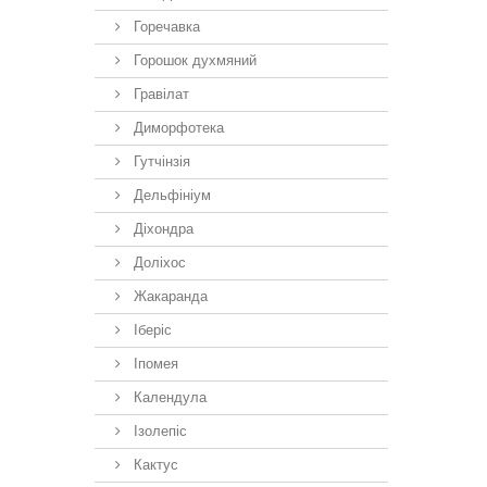
Горечавка
Горошок духмяний
Гравілат
Диморфотека
Гутчінзія
Дельфініум
Діхондра
Доліхос
Жакаранда
Іберiс
Іпомея
Календула
Ізолепіс
Кактус