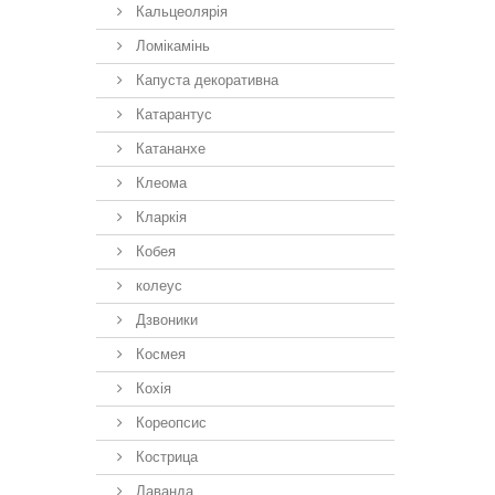
Кальцеолярія
Ломікамінь
Капуста декоративна
Катарантус
Катананхе
Клеома
Кларкія
Кобея
колеус
Дзвоники
Космея
Кохія
Кореопсис
Кострица
Лаванда