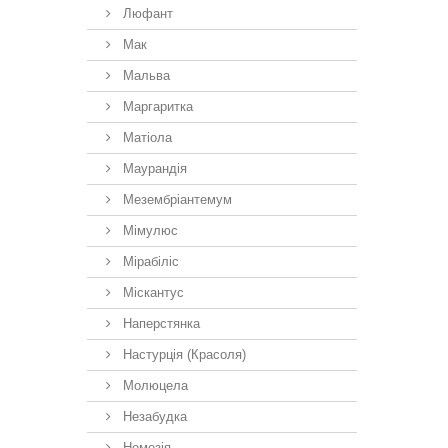
Люфант
Мак
Мальва
Маргаритка
Матіола
Маурандія
Мезембріантемум
Мімулюс
Мірабіліс
Міскантус
Наперстянка
Настурція (Красоля)
Молюцела
Незабудка
Немезiя