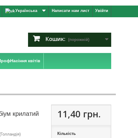
Українська
Написати нам лист
Увійти
Кошик:
(порожній)
ПрофНасіння квітів
11,40 грн.
біум крилатий
Кількість
Голландія)