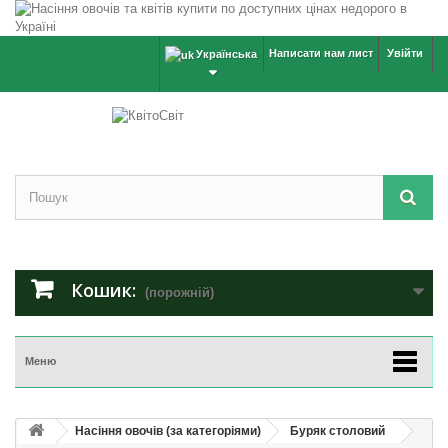
Написати нам лист
Увійти
Українська
Кошик:
(порожній)
Меню
Насіння овочів (за категоріями)
Буряк столовий