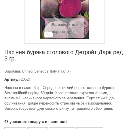
Збільшити для
перегляду
Насіння буряка столового Детройт Дарк ред
3 гр.
Виробник United Genetics Italy (Італія)
Артикул
2052П
Насіння в пакеті 3 гр. Середньостиглий сорт столового буряка.
Вегетаційний період 80 днів. Коренеплоди округлої форми,
вирівняні. насиченого червоного забарвлення. Сорт стійкий до
срілкування, добре переносить стресові умови вирощування.
Використовується для свіжого ринку та тривалого зберігання.
47
упаковок товару є в наявності