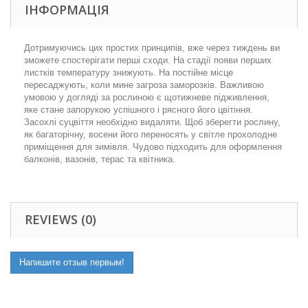
ІНФОРМАЦІЯ
Дотримуючись цих простих принципів, вже через тиждень ви
зможете спостерігати перші сходи. На стадії появи перших
листків температуру знижують. На постійне місце
пересаджують, коли мине загроза заморозків. Важливою
умовою у догляді за рослиною є щотижневе підживлення,
яке стане запорукою успішного і рясного його цвітіння.
Засохлі суцвіття необхідно видаляти. Щоб зберегти рослину,
як багаторічну, восени його переносять у світле прохолодне
приміщення для зимівля. Чудово підходить для оформлення
балконів, вазонів, терас та квітника.
REVIEWS (0)
Напишите отзыв первым!