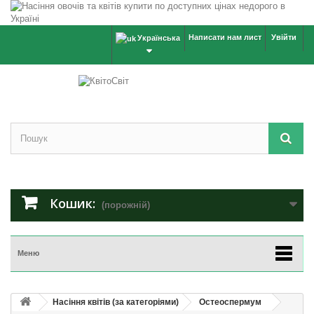
Написати нам лист
Увійти
Українська
Кошик:
(порожній)
Меню
Насіння квітів (за категоріями)
Остеоспермум