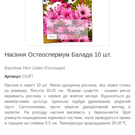
Збільшити для
перегляду
Насіння Остеоспермум Балада 10 шт.
Виробник Hem Zaden (Голландія)
Артикул
2318П
Насіння в пакеті 10 шт. Ніжна однорічна рослина, яка ззовні схожа
на ромашку. Висота 20-25 см. Яскраві суцвіття - кошики рясно
вкривають рослину з червня до жовтня місяця. Відноситься до
невибагливих культур. Ідеально підійде дренований, родючий
ґрунт. Світлолюбива, проте зберігає декоративний вигляд в
напівтіні. На розсаду насіння висівають у березні-квітні. Щоб
уникнути пошкодження кореневої системи, посів проводиться прямо
в горщики на глибину 0,5 см. Температура пророщування 20-18 ⁰С.