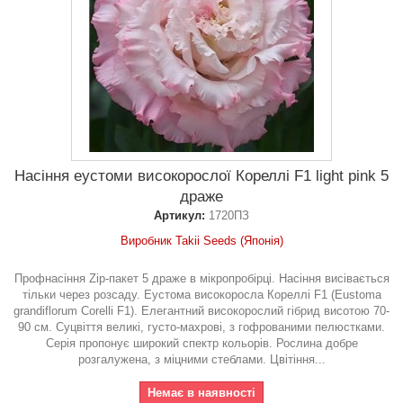
Насіння еустоми високорослої Кореллі F1 light pink 5
драже
Артикул:
1720ПЗ
Виробник Takii Seeds (Японія)
Профнасіння Zip-пакет 5 драже в мікропробірці. Насіння висівається
тільки через розсаду. Еустома високоросла Кореллі F1 (Eustoma
grandiflorum Corelli F1). Елегантний високорослий гібрид висотою 70-
90 см. Суцвіття великі, густо-махрові, з гофрованими пелюстками.
Серія пропонує широкий спектр кольорів. Рослина добре
розгалужена, з міцними стеблами. Цвітіння...
Немає в наявності