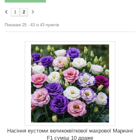
1
2
Показані 25 - 43 із 43 пунктів
Насіння еустоми великоквіткової махрової Мариачі
F1 суміш 10 драже