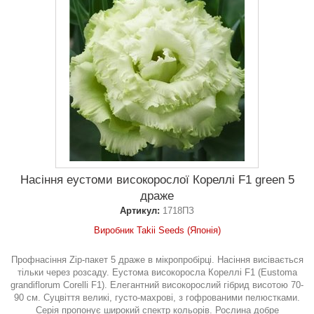
Насіння еустоми високорослої Кореллі F1 green 5
драже
Артикул:
1718ПЗ
Виробник Takii Seeds (Японія)
Профнасіння Zip-пакет 5 драже в мікропробірці. Насіння висівається
тільки через розсаду. Еустома високоросла Кореллі F1 (Eustoma
grandiflorum Corelli F1). Елегантний високорослий гібрид висотою 70-
90 см. Суцвіття великі, густо-махрові, з гофрованими пелюстками.
Серія пропонує широкий спектр кольорів. Рослина добре