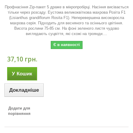
Профнасіння Zip-пакет 5 драже в мікропробірці. Насіння висівається
тільки через розсаду. Еустома великоквіткова махрова Розіта F1
(Lisianthus grandiflorum Rosita F1). Неперевершена високоросла
махрова серія. Підходить для весняного та осіннього цвітіння.
Висота рослини 75-85 см. На фоні зеленого листя чудово
виглядають суцвіття, які схожі на троянди....
Є в наявності
37,10 грн.
У Кошик
Докладніше
Додати для
порівняння