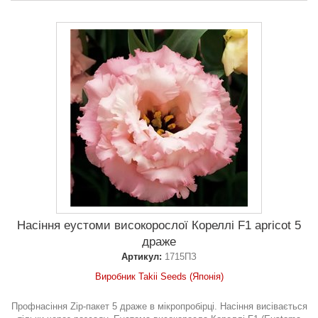
Насіння еустоми високорослої Кореллі F1 apricot 5
драже
Артикул:
1715ПЗ
Виробник Takii Seeds (Японія)
Профнасіння Zip-пакет 5 драже в мікропробірці. Насіння висівається