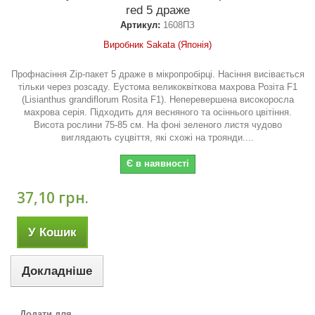
red 5 драже
Артикул:
1608ПЗ
Виробник Sakata (Японія)
Профнасіння Zip-пакет 5 драже в мікропробірці. Насіння висівається
тільки через розсаду. Еустома великоквіткова махрова Розіта F1
(Lisianthus grandiflorum Rosita F1). Неперевершена високоросла
махрова серія. Підходить для весняного та осіннього цвітіння.
Висота рослини 75-85 см. На фоні зеленого листя чудово
виглядають суцвіття, які схожі на троянди....
Є в наявності
37,10 грн.
У Кошик
Докладніше
Додати для