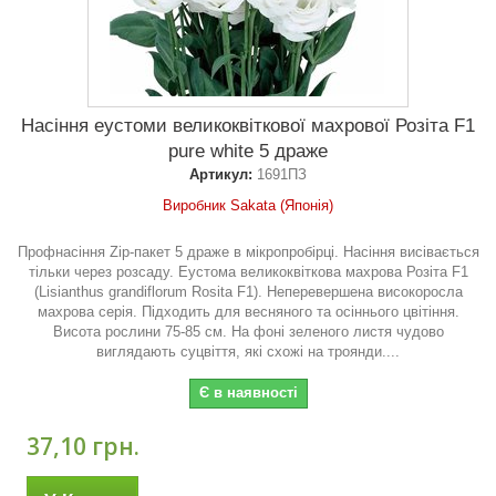
Насіння еустоми великоквіткової махрової Розіта F1
pure white 5 драже
Артикул:
1691ПЗ
Виробник Sakata (Японія)
Профнасіння Zip-пакет 5 драже в мікропробірці. Насіння висівається
тільки через розсаду. Еустома великоквіткова махрова Розіта F1
(Lisianthus grandiflorum Rosita F1). Неперевершена високоросла
махрова серія. Підходить для весняного та осіннього цвітіння.
Висота рослини 75-85 см. На фоні зеленого листя чудово
виглядають суцвіття, які схожі на троянди....
Є в наявності
37,10 грн.