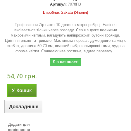
Артикул:
7078ПЗ
Виробник Sakata (Японія)
Профнасіння Zip-пакет 10 драже в мікропробірці. Насіння
висівається тільки через розсаду. Серія з дуже великими
махровими квітами, нагадують напіврозкриті бутони троянди.
Цвітіння рясне та тривале. Має кілька переваг: дуже довге та міцне
стебло, довжина 50-70 см, великий вибір кольорової гами, чудова
форма квітки. Сонцелюбива рослина, віддає перевагу...
Є в наявності
54,70 грн.
У Кошик
Докладніше
Додати для
порівняння