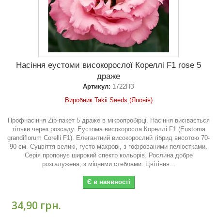
Насіння еустоми високорослої Кореллі F1 rose 5
драже
Артикул:
1722ПЗ
Виробник Takii Seeds (Японія)
Профнасіння Zip-пакет 5 драже в мікропробірці. Насіння висівається
тільки через розсаду. Еустома високоросла Кореллі F1 (Eustoma
grandiflorum Corelli F1). Елегантний високорослий гібрид висотою 70-
90 см. Суцвіття великі, густо-махрові, з гофрованими пелюстками.
Серія пропонує широкий спектр кольорів. Рослина добре
розгалужена, з міцними стеблами. Цвітіння...
Є в наявності
34,90 грн.