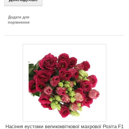
Додати для
порівняння
Насіння еустоми великоквіткової махрової Розіта F1