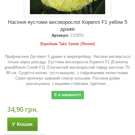
Насіння еустоми високорослої Кореллі F1 yellow 5
драже
Артикул:
1723ПЗ
Виробник Takii Seeds (Японія)
Профнасіння Zip-пакет 5 драже в мікропробірці. Насіння висівається
тільки через розсаду. Еустома високоросла Кореллі F1 (Eustoma
grandiflorum Corelli F1). Елегантний високорослий гібрид висотою 70-
90 см. Суцвіття великі, густо-махрові, з гофрованими пелюстками.
Серія пропонує широкий спектр кольорів. Рослина добре
розгалужена, з міцними стеблами. Цвітіння...
Є в наявності
34,90 грн.
У Кошик