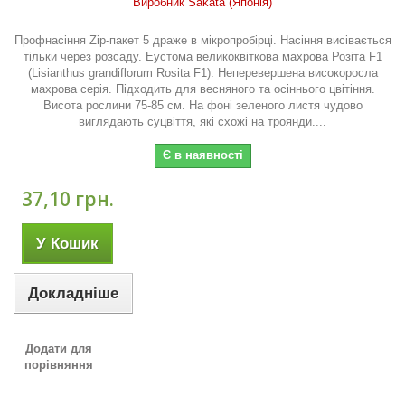
Виробник Sakata (Японія)
Профнасіння Zip-пакет 5 драже в мікропробірці. Насіння висівається
тільки через розсаду. Еустома великоквіткова махрова Розіта F1
(Lisianthus grandiflorum Rosita F1). Неперевершена високоросла
махрова серія. Підходить для весняного та осіннього цвітіння.
Висота рослини 75-85 см. На фоні зеленого листя чудово
виглядають суцвіття, які схожі на троянди....
Є в наявності
37,10 грн.
У Кошик
Докладніше
Додати для
порівняння