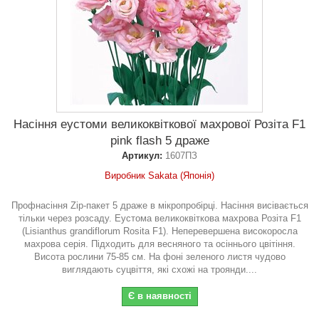
Насіння еустоми великоквіткової махрової Розіта F1
pink flash 5 драже
Артикул:
1607ПЗ
Виробник Sakata (Японія)
Профнасіння Zip-пакет 5 драже в мікропробірці. Насіння висівається
тільки через розсаду. Еустома великоквіткова махрова Розіта F1
(Lisianthus grandiflorum Rosita F1). Неперевершена високоросла
махрова серія. Підходить для весняного та осіннього цвітіння.
Висота рослини 75-85 см. На фоні зеленого листя чудово
виглядають суцвіття, які схожі на троянди....
Є в наявності