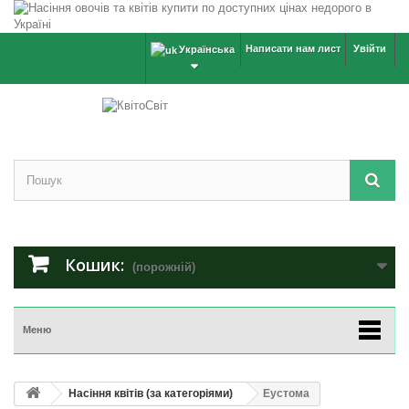
Написати нам лист
Увійти
Українська
Кошик:
(порожній)
Меню
Насіння квітів (за категоріями)
Еустома