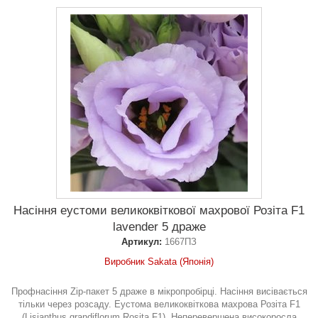
Насіння еустоми великоквіткової махрової Розіта F1
lavender 5 драже
Артикул:
1667ПЗ
Виробник Sakata (Японія)
Профнасіння Zip-пакет 5 драже в мікропробірці. Насіння висівається
тільки через розсаду. Еустома великоквіткова махрова Розіта F1
(Lisianthus grandiflorum Rosita F1). Неперевершена високоросла