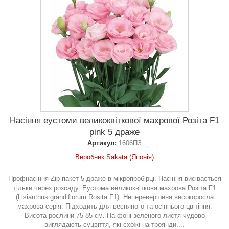
Насіння еустоми великоквіткової махрової Розіта F1
pink 5 драже
Артикул:
1606ПЗ
Виробник Sakata (Японія)
Профнасіння Zip-пакет 5 драже в мікропробірці. Насіння висівається
тільки через розсаду. Еустома великоквіткова махрова Розіта F1
(Lisianthus grandiflorum Rosita F1). Неперевершена високоросла
махрова серія. Підходить для весняного та осіннього цвітіння.
Висота рослини 75-85 см. На фоні зеленого листя чудово
виглядають суцвіття, які схожі на троянди....