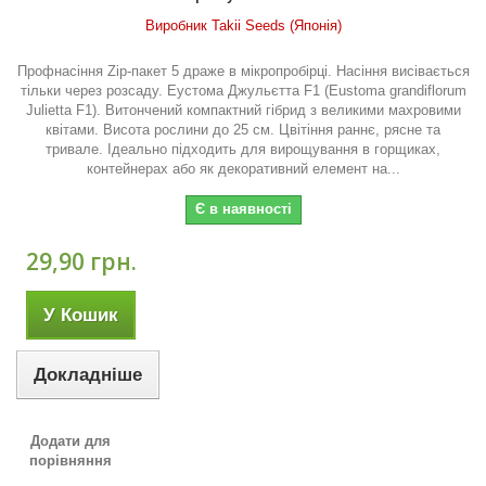
Виробник Takii Seeds (Японія)
Профнасіння Zip-пакет 5 драже в мікропробірці. Насіння висівається
тільки через розсаду. Еустома Джульєтта F1 (Eustoma grandiflorum
Julietta F1). Витончений компактний гібрид з великими махровими
квітами. Висота рослини до 25 см. Цвітіння раннє, рясне та
тривале. Ідеально підходить для вирощування в горщиках,
контейнерах або як декоративний елемент на...
Є в наявності
29,90 грн.
У Кошик
Докладніше
Додати для
порівняння