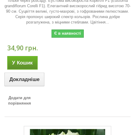
тільки через розсаду. Еустома високоросла Кореллі F1 (Eustoma
grandiflorum Corelli F1). Елегантний високорослий гібрид висотою 70-
90 см. Суцвіття великі, густо-махрові, з гофрованими пелюстками.
Серія пропонує широкий спектр кольорів. Рослина добре
розгалужена, з міцними стеблами. Цвітіння...
Є в наявності
34,90 грн.
У Кошик
Докладніше
Додати для
порівняння