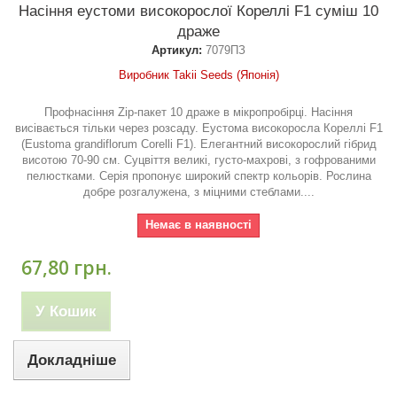
Насіння еустоми високорослої Кореллі F1 суміш 10
драже
Артикул:
7079ПЗ
Виробник Takii Seeds (Японія)
Профнасіння Zip-пакет 10 драже в мікропробірці. Насіння
висівається тільки через розсаду. Еустома високоросла Кореллі F1
(Eustoma grandiflorum Corelli F1). Елегантний високорослий гібрид
висотою 70-90 см. Суцвіття великі, густо-махрові, з гофрованими
пелюстками. Серія пропонує широкий спектр кольорів. Рослина
добре розгалужена, з міцними стеблами....
Немає в наявності
67,80 грн.
У Кошик
Докладніше