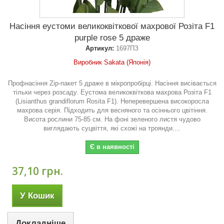
Насіння еустоми великоквіткової махрової Розіта F1
purple rose 5 драже
Артикул:
1697ПЗ
Виробник Sakata (Японія)
Профнасіння Zip-пакет 5 драже в мікропробірці. Насіння висівається
тільки через розсаду. Еустома великоквіткова махрова Розіта F1
(Lisianthus grandiflorum Rosita F1). Неперевершена високоросла
махрова серія. Підходить для весняного та осіннього цвітіння.
Висота рослини 75-85 см. На фоні зеленого листя чудово
виглядають суцвіття, які схожі на троянди....
Є в наявності
37,10 грн.
У Кошик
Докладніше